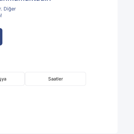
r. Diğer
!
şya
Saatler