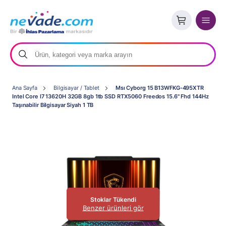
Ana Sayfa
Bilgisayar / Tablet
Msı Cyborg 15 B13WFKG-495XTR
Intel Core I7 13620H 32GB 8gb 1tb SSD RTX5060 Freedos 15.6" Fhd 144Hz
Taşınabilir Bilgisayar Siyah 1 TB
Stoklar Tükendi
Benzer ürünleri gör