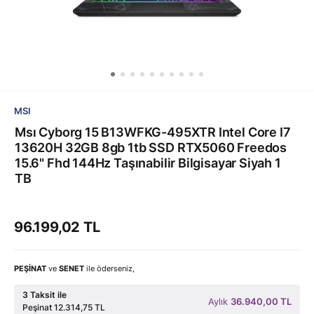
MSI
Msı Cyborg 15 B13WFKG-495XTR Intel Core I7
13620H 32GB 8gb 1tb SSD RTX5060 Freedos
15.6" Fhd 144Hz Taşınabilir Bilgisayar Siyah 1
TB
96.199,02 TL
PEŞİNAT
ve
SENET
ile öderseniz,
3 Taksit ile
Aylık
36.940,00 TL
Peşinat 12.314,75 TL