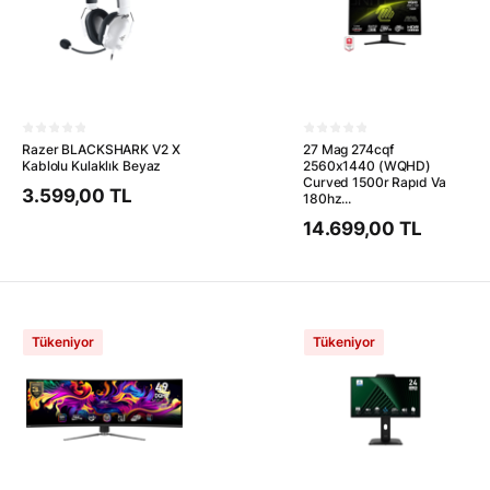
Razer BLACKSHARK V2 X
27 Mag 274cqf
Kablolu Kulaklık Beyaz
2560x1440 (WQHD)
Curved 1500r Rapıd Va
3.599,00 TL
180hz...
14.699,00 TL
Tükeniyor
Tükeniyor