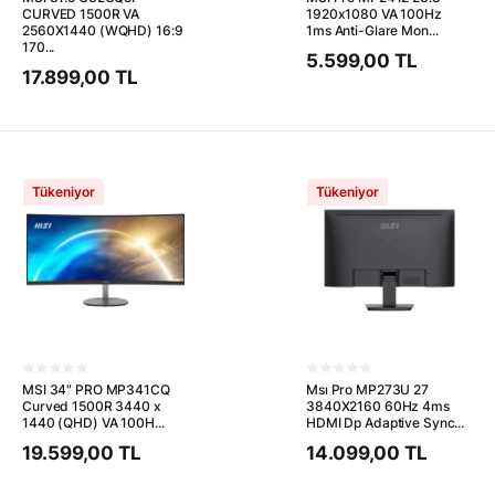
CURVED 1500R VA
1920x1080 VA 100Hz
2560X1440 (WQHD) 16:9
1ms Anti-Glare Mon...
170...
5.599,00 TL
17.899,00 TL
Tükeniyor
Tükeniyor
MSI 34" PRO MP341CQ
Msı Pro MP273U 27
Curved 1500R 3440 x
3840X2160 60Hz 4ms
1440 (QHD) VA 100H...
HDMI Dp Adaptive Sync...
19.599,00 TL
14.099,00 TL