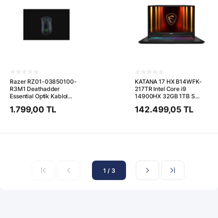
Razer RZ01-03850100-
KATANA 17 HX B14WFK-
R3M1 Deathadder
217TR Intel Core i9
Essential Optik Kablol...
14900HX 32GB 1TB S...
1.799,00 TL
142.499,05 TL