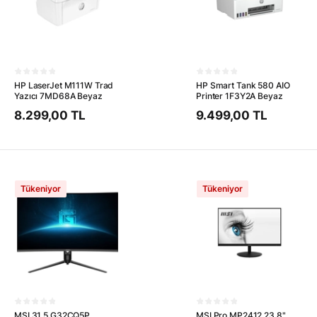
HP LaserJet M111W Trad
HP Smart Tank 580 AIO
Yazıcı 7MD68A Beyaz
Printer 1F3Y2A Beyaz
8.299,00 TL
9.499,00 TL
Tükeniyor
Tükeniyor
MSI 31.5 G32CQ5P
MSI Pro MP2412 23.8"