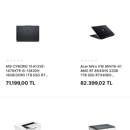
MSI CYBORG 15 A13VE-
Acer Nitro V16 ANV16-41
1478XTR i5-13420H
AMD R7 8845HS 32GB
16GB DDR5 1TB SSD RT...
1TB SSD RTX4060...
71.199,00 TL
82.399,02 TL