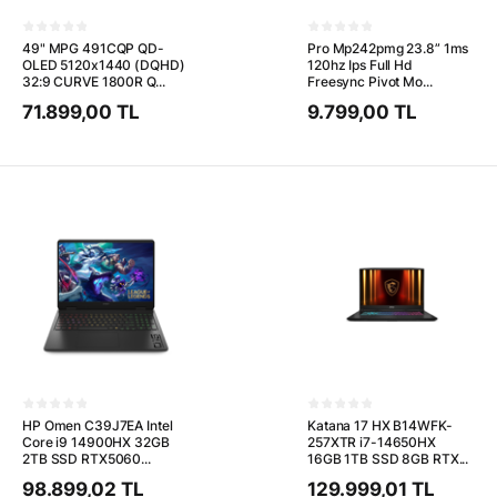
49" MPG 491CQP QD-
Pro Mp242pmg 23.8” 1ms
OLED 5120x1440 (DQHD)
120hz Ips Full Hd
32:9 CURVE 1800R Q...
Freesync Pivot Mo...
71.899,00 TL
9.799,00 TL
HP Omen C39J7EA Intel
Katana 17 HX B14WFK-
Core i9 14900HX 32GB
257XTR i7-14650HX
2TB SSD RTX5060...
16GB 1TB SSD 8GB RTX...
98.899,02 TL
129.999,01 TL