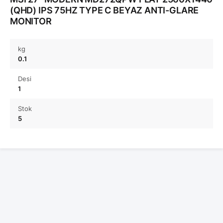
(QHD) IPS 75HZ TYPE C BEYAZ ANTI-GLARE
MONITOR
kg
0.1
Desi
1
Stok
5