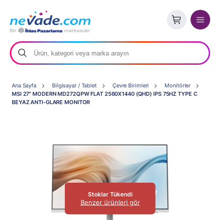
Ana Sayfa
Bilgisayar / Tablet
Çevre Birimleri
Monitörler
MSI 27" MODERN MD272QPW FLAT 2560X1440 (QHD) IPS 75HZ TYPE C
BEYAZ ANTI-GLARE MONITOR
Stoklar Tükendi
Benzer ürünleri gör