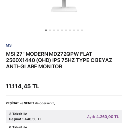
MSI
MSI 27" MODERN MD272QPW FLAT
2560X1440 (QHD) IPS 75HZ TYPE C BEYAZ
ANTI-GLARE MONITOR
11.114,45 TL
PEŞİNAT
ve
SENET
ile öderseniz,
3 Taksit ile
Aylık
4.260,00 TL
Peşinat 1.446,50 TL
6 Taksit ile