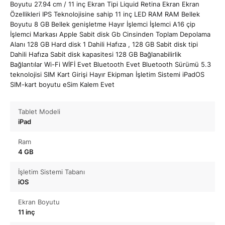
Boyutu 27.94 cm / 11 inç Ekran Tipi Liquid Retina Ekran Ekran
Özellikleri IPS Teknolojisine sahip 11 inç LED RAM RAM Bellek
Boyutu 8 GB Bellek genişletme Hayır İşlemci İşlemci A16 çip
İşlemci Markası Apple Sabit disk Gb Cinsinden Toplam Depolama
Alanı 128 GB Hard disk 1 Dahili Hafıza , 128 GB Sabit disk tipi
Dahili Hafıza Sabit disk kapasitesi 128 GB Bağlanabilirlik
Bağlantılar Wi-Fi WİFİ Evet Bluetooth Evet Bluetooth Sürümü 5.3
teknolojisi SIM Kart Girişi Hayır Ekipman İşletim Sistemi iPadOS
SIM-kart boyutu eSim Kalem Evet
Tablet Modeli
iPad
Ram
4 GB
İşletim Sistemi Tabanı
iOS
Ekran Boyutu
11 inç