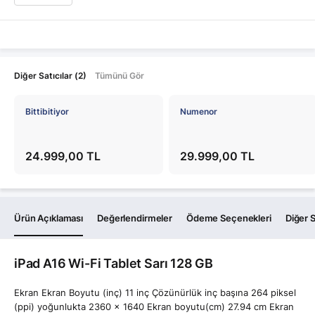
Diğer Satıcılar (2)
Tümünü Gör
Bittibitiyor
Numenor
24.999,00 TL
29.999,00 TL
Ürün Açıklaması
Değerlendirmeler
Ödeme Seçenekleri
Diğer S
iPad A16 Wi-Fi Tablet Sarı 128 GB
Ekran Ekran Boyutu (inç) 11 inç Çözünürlük inç başına 264 piksel
(ppi) yoğunlukta 2360 x 1640 Ekran boyutu(cm) 27.94 cm Ekran