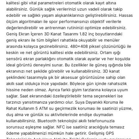
kalitesi gibi vital parametreleri otomatik olarak kayıt altına
alabilirsiniz. Günlük sağlık verilerinizi uzun vadeli olarak takip
edebilir ve sağlıklı yaşam alışkanlıklarınızı geliştirebilirsiniz. Hassas
ölçüm algoritmaları ile spor performansınızı objektif verilerle
değerlendirebilir ve antrenman rutininizi optimize edebilirsiniz.
Geniş Ekran İçeren 3D Kanat Tasarımı 1.82 inç boyutlarındaki
geniş ekranı ile tüm bilgileri rahatlıkla okuyabilir ve menüler
arasında kolayca gezinebilirsiniz. 480x408 piksel çözünürlüğü ile
keskin ve net görüntü kalitesi elde edebilirsiniz. Ortam ışığı
sensörü ekran parlaklığını otomatik olarak ayarlar ve her koşulda
ideal görüntü deneyimi sunar. Bu özellikler ile güneş ışığında bile
ekranınızı net şekilde görebilir ve kullanabilirsiniz. 3D kanat
şeklindeki tasarımıyla şık bir aksesuar görüntüsüne sahip olan
akıllı saat oldukça ince yapıdadır. Böylece gün içinde rahatsızlık
hissine neden olmaz. Ayrıca farklı giyim tarzlarına kolayca uyum
sağlar. Saat ekranındaki özelleştirilebilir tema seçenekleri ise
tarzınızı yansıtmanıza yardımcı olur. Suya Dayanıklı Koruma ile
Rahat Kullanım 5 ATM su geçirmezlik koruması ile saatinizi yüzme,
duş alma ve günlük su aktivitelerinde endişe duymadan
kullanabilirsiniz. Bluetooth teknolojisi akıllı telefonunuzla
sorunsuz eşleşme sağlar. NFC ise saatiniz aracılığıyla temasız
ödeme yapabilmenizi mümkün hale getirir. Gelişmiş GPS