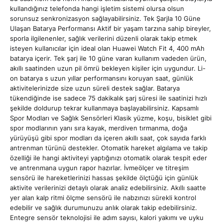
kullandığınız telefonda hangi işletim sistemi olursa olsun
sorunsuz senkronizasyon sağlayabilirsiniz. Tek Şarjla 10 Güne
Ulaşan Batarya Performansı Aktif bir yaşam tarzına sahip bireyler,
sporla ilgilenenler, sağlık verilerini düzenli olarak takip etmek
isteyen kullanıcılar için ideal olan Huawei Watch Fit 4, 400 mAh
batarya içerir. Tek şarj ile 10 güne varan kullanım vadeden ürün,
akıllı saatinden uzun pil ömrü bekleyen kişiler için uygundur. Li-
on batarya s uzun yıllar performansını koruyan saat, günlük
aktivitelerinizde size uzun süreli destek sağlar. Batarya
tükendiğinde ise sadece 75 dakikalık şarj süresi ile saatinizi hızlı
şekilde doldurup tekrar kullanmaya başlayabilirsiniz. Kapsamlı
Spor Modları ve Sağlık Sensörleri Klasik yüzme, koşu, bisiklet gibi
spor modlarının yanı sıra kayak, merdiven tırmanma, doğa
yürüyüşü gibi spor modları da içeren akıllı saat, çok sayıda farklı
antrenman türünü destekler. Otomatik hareket algılama ve takip
özelliği ile hangi aktiviteyi yaptığınızı otomatik olarak tespit eder
ve antrenmana uygun rapor hazırlar. İvmeölçer ve titreşim
sensörü ile hareketlerinizi hassas şekilde ölçtüğü için günlük
aktivite verilerinizi detaylı olarak analiz edebilirsiniz. Akıllı saatte
yer alan kalp ritmi ölçme sensörü ile nabzınızı sürekli kontrol
edebilir ve sağlık durumunuzu anlık olarak takip edebilirsiniz.
Entegre sensör teknolojisi ile adım sayısı, kalori yakımı ve uyku