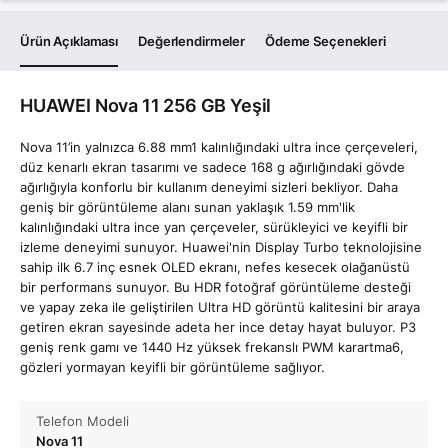
Ürün Açıklaması
Değerlendirmeler
Ödeme Seçenekleri
HUAWEI Nova 11 256 GB Yeşil
Nova 11’in yalnızca 6.88 mm⁠1 kalınlığındaki ultra ince çerçeveleri,
düz kenarlı ekran tasarımı ve sadece 168 g ağırlığındaki gövde
ağırlığıyla konforlu bir kullanım deneyimi sizleri bekliyor⁠. Daha
geniş bir görüntüleme alanı sunan yaklaşık 1.59 mm'lik⁠
kalınlığındaki ultra ince yan çerçeveler, sürükleyici ve keyifli bir
izleme deneyimi sunuyor. Huawei'nin Display Turbo teknolojisine
sahip ilk 6.7 inç⁠ esnek OLED ekranı, nefes kesecek olağanüstü
bir performans sunuyor. Bu HDR fotoğraf görüntüleme desteği
ve yapay zeka ile geliştirilen Ultra HD görüntü kalitesini bir araya
getiren ekran sayesinde adeta her ince detay hayat buluyor. P3
geniş renk gamı ve 1440 Hz yüksek frekanslı PWM karartma⁠6,
gözleri yormayan keyifli bir görüntüleme sağlıyor.
Telefon Modeli
Nova 11