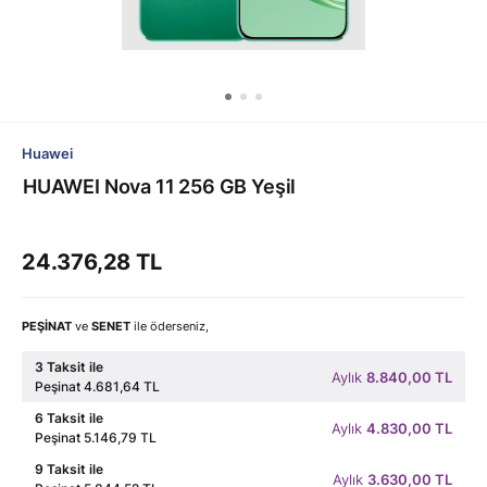
Huawei
HUAWEI Nova 11 256 GB Yeşil
24.376,28 TL
PEŞİNAT
ve
SENET
ile öderseniz,
3 Taksit ile
Aylık
8.840,00 TL
Peşinat 4.681,64 TL
6 Taksit ile
Aylık
4.830,00 TL
Peşinat 5.146,79 TL
9 Taksit ile
Aylık
3.630,00 TL