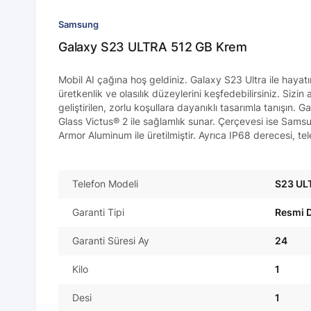
Samsung
Galaxy S23 ULTRA 512 GB Krem
Mobil AI çağına hoş geldiniz. Galaxy S23 Ultra ile hayat
üretkenlik ve olasılık düzeylerini keşfedebilirsiniz. Siz
geliştirilen, zorlu koşullara dayanıklı tasarımla tanışın.
Glass Victus® 2 ile sağlamlık sunar. Çerçevesi ise Samsu
Armor Aluminum ile üretilmiştir. Ayrıca IP68 derecesi, te
Telefon Modeli
S23 UL
Garanti Tipi
Resmi D
Garanti Süresi Ay
24
Kilo
1
Desi
1