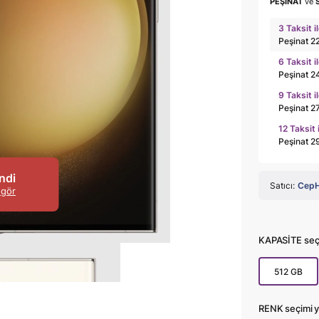
PEŞİNAT
ve
3 Taksit i
Peşinat 2
6 Taksit i
Peşinat 2
9 Taksit i
Peşinat 2
12 Taksit 
Peşinat 2
ndi
Satıcı:
CepH
 gör
KAPASİTE seçi
512 GB
RENK seçimi y