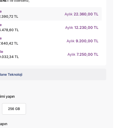
SENET
ile öderseniz,
le
Aylık
22.360,00 TL
2.390,72 TL
le
Aylık
12.230,00 TL
4.478,60 TL
le
Aylık
9.200,00 TL
7.640,42 TL
ile
Aylık
7.250,00 TL
9.032,34 TL
ane Teknoloji
mi yapın
256 GB
apın