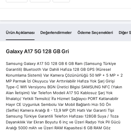
Ürün Açıklaması
Değerlendirmeler
Ödeme Seçenekleri
Diğer S
Galaxy A17 5G 128 GB Gri
Samsung Galaxy A17 5G 128 GB 6 GB Ram (Samsung Türkiye
Garantili) Bluetooth Var Dahili Hafıza 128 GB GPS (Küresel
Konumlama Sistemi) Var Kamera Çözünürlüğü 50 MP + 5 MP + 2
MP Parmak İzi Okuyucu Var Arttırılabilir Hafıza Yok Şarj Girişi
Type-C Wifi Versiyonu BGN Üretici Bilgisi SAMSUNG NFC (Yakın
Alan İletişimi) Var Telefon Modeli A17 5G Kablosuz Şarj Yok
İthalatçı/ Yetkili Temsilci/ İfa Hizmet Sağlayıcı PORT Katlanabilir
Hayır CE Uygunluk Sembolu Var Mobil Bağlantı Hızı 5G Ön
(Selfie) Kamera Aralığı 8 - 13,9 MP Çift Hatlı Var Garanti Tipi
Samsung Türkiye Garantili Telefon Hafızası 128GB Suya / Toza
Dayanıklılık Var Ekran Boyutu 6 inç ve Üzeri Radyo Yok Pil Gücü
Aralığı 5000 mAh ve Üzeri RAM Kapasitesi 6 GB RAM Göz