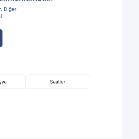
r. Diğer
!
şya
Saatler