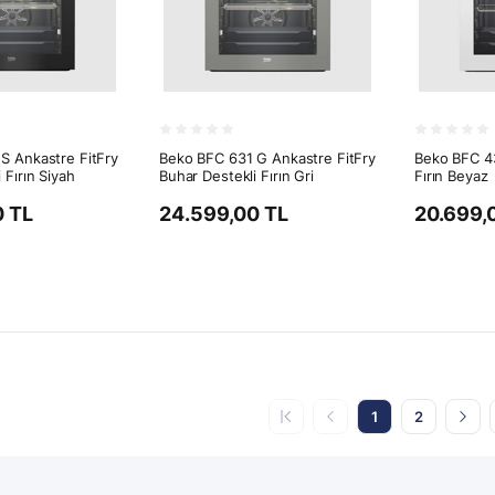
S Ankastre FitFry
Beko BFC 631 G Ankastre FitFry
Beko BFC 43
 Fırın Siyah
Buhar Destekli Fırın Gri
Fırın Beyaz
0 TL
24.599,00 TL
20.699,
1
2