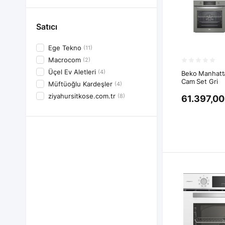
Satıcı
Ege Tekno 
(11)
Macrocom 
(2)
Üçel Ev Aletleri 
(4)
Beko Manhatta
Cam Set Gri
Müftüoğlu Kardeşler 
(4)
ziyahursitkose.com.tr 
(8)
61.397,00