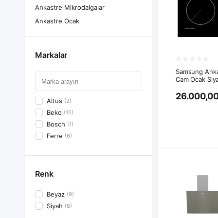
Ankastre Mikrodalgalar
Ankastre Ocak
Markalar
Samsung Ankas
Cam Ocak Siy
26.000,00
Altus 
(2)
Beko 
(15)
Bosch 
(1)
Ferre 
(6)
Renk
Beyaz 
(9)
Siyah 
(8)