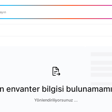
Ürün Bilgisi
0,00 
n envanter bilgisi bulunamamış
Bu ürün senet
Yönlendiriliyorsunuz ...
Satıcı: