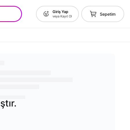
Giriş Yap
Sepetim
veya Kayıt Ol
TL
tır.
li satışa uygun değildir.