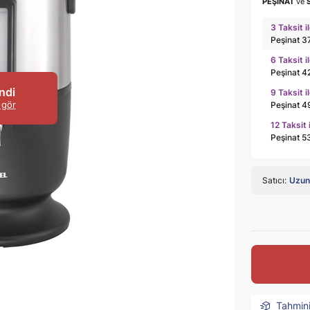
PEŞİNAT
ve
3 Taksit i
Peşinat 3
6 Taksit i
Peşinat 4
ndi
9 Taksit i
 gör
Peşinat 4
12 Taksit 
Peşinat 5
Satıcı:
Uzun 
Tahmin