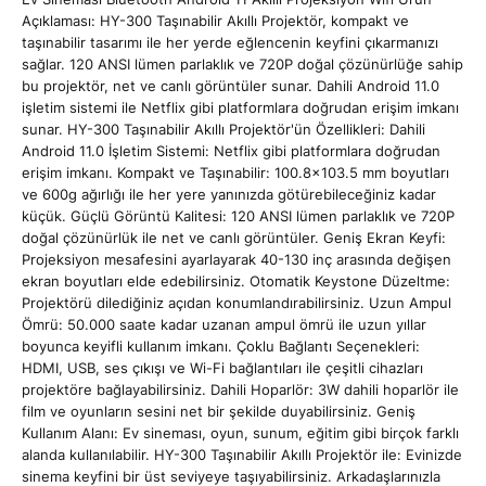
Açıklaması: HY-300 Taşınabilir Akıllı Projektör, kompakt ve
taşınabilir tasarımı ile her yerde eğlencenin keyfini çıkarmanızı
sağlar. 120 ANSI lümen parlaklık ve 720P doğal çözünürlüğe sahip
bu projektör, net ve canlı görüntüler sunar. Dahili Android 11.0
işletim sistemi ile Netflix gibi platformlara doğrudan erişim imkanı
sunar. HY-300 Taşınabilir Akıllı Projektör'ün Özellikleri: Dahili
Android 11.0 İşletim Sistemi: Netflix gibi platformlara doğrudan
erişim imkanı. Kompakt ve Taşınabilir: 100.8x103.5 mm boyutları
ve 600g ağırlığı ile her yere yanınızda götürebileceğiniz kadar
küçük. Güçlü Görüntü Kalitesi: 120 ANSI lümen parlaklık ve 720P
doğal çözünürlük ile net ve canlı görüntüler. Geniş Ekran Keyfi:
Projeksiyon mesafesini ayarlayarak 40-130 inç arasında değişen
ekran boyutları elde edebilirsiniz. Otomatik Keystone Düzeltme:
Projektörü dilediğiniz açıdan konumlandırabilirsiniz. Uzun Ampul
Ömrü: 50.000 saate kadar uzanan ampul ömrü ile uzun yıllar
boyunca keyifli kullanım imkanı. Çoklu Bağlantı Seçenekleri:
HDMI, USB, ses çıkışı ve Wi-Fi bağlantıları ile çeşitli cihazları
projektöre bağlayabilirsiniz. Dahili Hoparlör: 3W dahili hoparlör ile
film ve oyunların sesini net bir şekilde duyabilirsiniz. Geniş
Kullanım Alanı: Ev sineması, oyun, sunum, eğitim gibi birçok farklı
alanda kullanılabilir. HY-300 Taşınabilir Akıllı Projektör ile: Evinizde
sinema keyfini bir üst seviyeye taşıyabilirsiniz. Arkadaşlarınızla