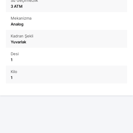
Su Geçirmezlik
3 ATM
Mekanizma
Analog
Kadran Şekli
Yuvarlak
Desi
1
Kilo
1