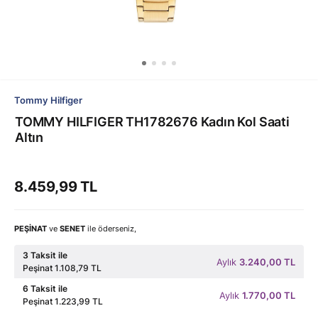
Tommy Hilfiger
TOMMY HILFIGER TH1782676 Kadın Kol Saati
Altın
8.459,99 TL
PEŞİNAT
ve
SENET
ile öderseniz,
3 Taksit ile
Aylık
3.240,00 TL
Peşinat 1.108,79 TL
6 Taksit ile
Aylık
1.770,00 TL
Peşinat 1.223,99 TL