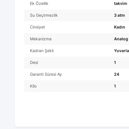
Ek Özellik
takvim
Su Geçirmezlik
3 atm
Cinsiyet
Kadın
Mekanizma
Analog
Kadran Şekli
Yuvarl
Desi
1
Garanti Süresi Ay
24
Kilo
1