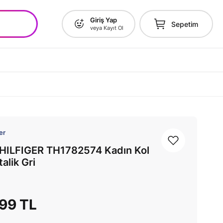
Giriş Yap
Sepetim
veya Kayıt Ol
er
ILFIGER TH1782574 Kadın Kol
alik Gri
,99 TL