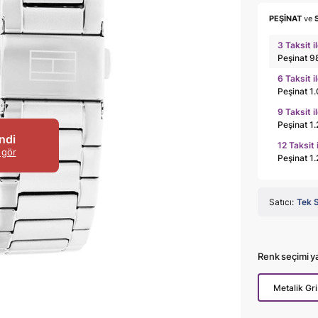
PEŞİNAT
ve
3 Taksit i
Peşinat 9
6 Taksit i
Peşinat 1
9 Taksit i
Peşinat 1
ndi
12 Taksit 
 gör
Peşinat 1
Satıcı:
Tek 
Renk seçimi y
Metalik Gri