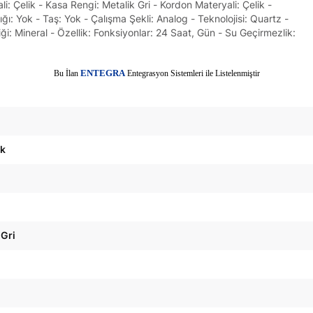
: Çelik - Kasa Rengi: Metalik Gri - Kordon Materyali: Çelik -
ğı: Yok - Taş: Yok - Çalışma Şekli: Analog - Teknolojisi: Quartz -
i: Mineral - Özellik: Fonksiyonlar: 24 Saat, Gün - Su Geçirmezlik:
E
Bu İlan
NTEGRA
Entegrasyon Sistemleri ile Listelenmiştir
ak
 Gri