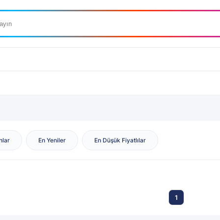
nlar
En Yeniler
En Düşük Fiyatlılar
1