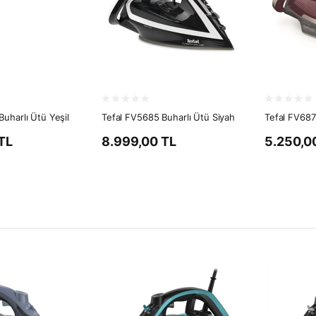
uharlı Ütü Yeşil
Tefal FV5685 Buharlı Ütü Siyah
Tefal FV687
TL
8.999,00 TL
5.250,0