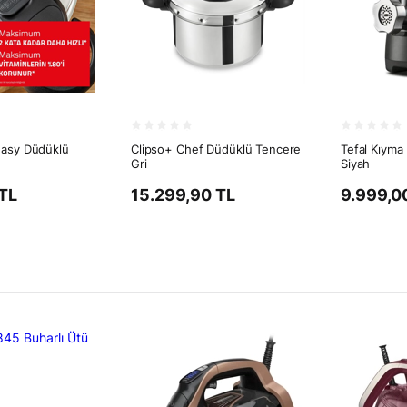
Easy Düdüklü
Clipso+ Chef Düdüklü Tencere
Tefal Kıyma
Gri
Siyah
TL
15.299,90 TL
9.999,0