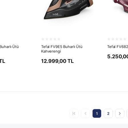
Buharlı Ütü
Tefal FV9E5 Buharlı Ütü
Tefal FV682
Kahverengi
5.250,0
TL
12.999,00 TL
1
2