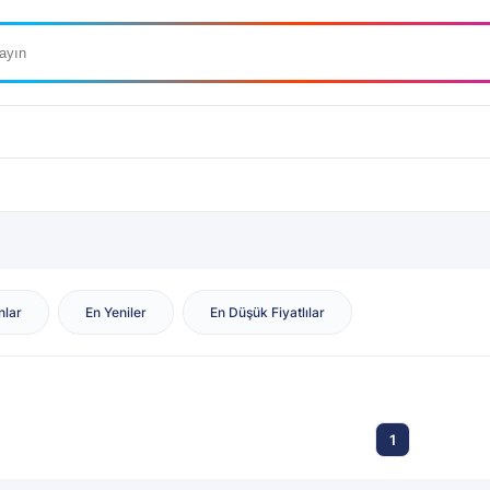
nlar
En Yeniler
En Düşük Fiyatlılar
1