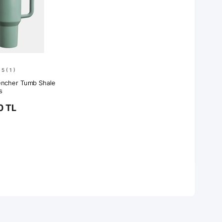
5
( 1 )
encher Tumb Shale
s
0 TL