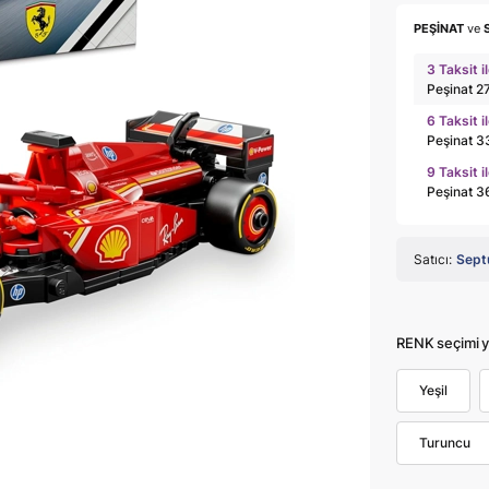
PEŞİNAT
ve
3 Taksit i
Peşinat 2
6 Taksit i
Peşinat 3
9 Taksit i
Peşinat 3
Satıcı:
Sept
RENK seçimi y
Yeşil
Turuncu