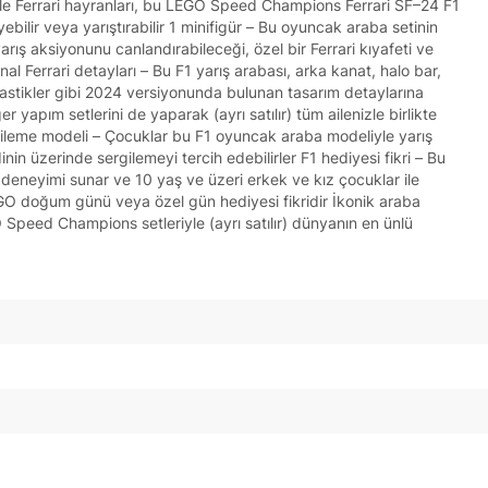
ile Ferrari hayranları, bu LEGO Speed Champions Ferrari SF–24 F1
yebilir veya yarıştırabilir 1 minifigür – Bu oyuncak araba setinin
arış aksiyonunu canlandırabileceği, özel bir Ferrari kıyafeti ve
nal Ferrari detayları – Bu F1 yarış arabası, arka kanat, halo bar,
 lastikler gibi 2024 versiyonunda bulunan tasarım detaylarına
 yapım setlerini de yaparak (ayrı satılır) tüm ailenizle birlikte
gileme modeli – Çocuklar bu F1 oyuncak araba modeliyle yarış
in üzerinde sergilemeyi tercih edebilirler F1 hediyesi fikri – Bu
un deneyimi sunar ve 10 yaş ve üzeri erkek ve kız çocuklar ile
LEGO doğum günü veya özel gün hediyesi fikridir İkonik araba
 Speed Champions setleriyle (ayrı satılır) dünyanın en ünlü