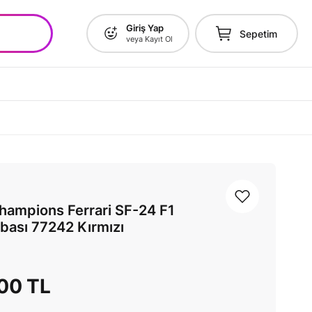
Giriş Yap
Sepetim
veya Kayıt Ol
ampions Ferrari SF-24 F1
abası 77242 Kırmızı
,00 TL