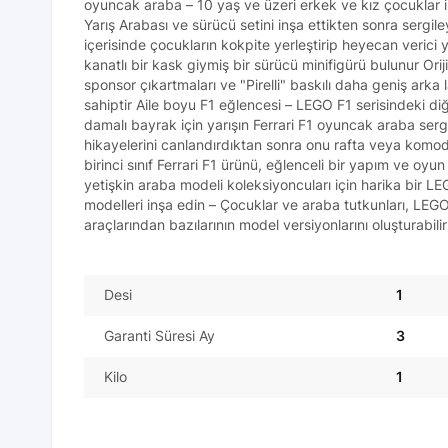
oyuncak araba – 10 yaş ve üzeri erkek ve kız çocuklar 
Yarış Arabası ve sürücü setini inşa ettikten sonra sergile
içerisinde çocukların kokpite yerleştirip heyecan verici y
kanatlı bir kask giymiş bir sürücü minifigürü bulunur Oriji
sponsor çıkartmaları ve "Pirelli" baskılı daha geniş arka
sahiptir Aile boyu F1 eğlencesi – LEGO F1 serisindeki diğer
damalı bayrak için yarışın Ferrari F1 oyuncak araba ser
hikayelerini canlandırdıktan sonra onu rafta veya komodin
birinci sınıf Ferrari F1 ürünü, eğlenceli bir yapım ve oy
yetişkin araba modeli koleksiyoncuları için harika bir 
modelleri inşa edin – Çocuklar ve araba tutkunları, LEGO
araçlarından bazılarının model versiyonlarını oluşturabilir
Desi
1
Garanti Süresi Ay
3
Kilo
1