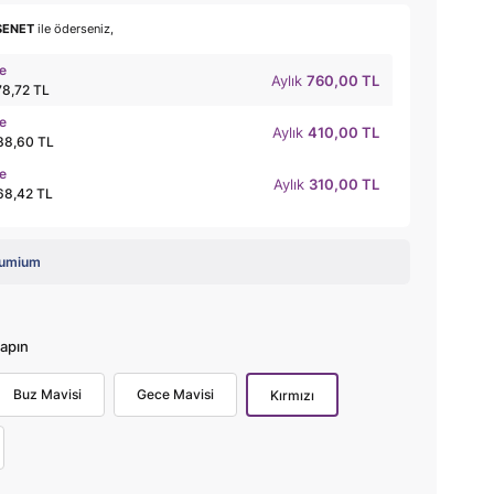
SENET
ile öderseniz,
le
Aylık
760,00 TL
78,72 TL
le
Aylık
410,00 TL
38,60 TL
le
Aylık
310,00 TL
68,42 TL
umium
apın
Buz Mavisi
Gece Mavisi
Kırmızı