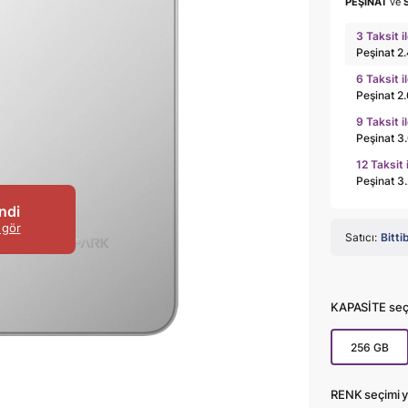
PEŞİNAT
ve
3 Taksit i
Peşinat 2
6 Taksit i
Peşinat 2
9 Taksit i
Peşinat 3
12 Taksit 
Peşinat 3
ndi
 gör
Satıcı:
Bitti
KAPASİTE seçi
256 GB
RENK seçimi y