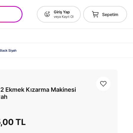
Giriş Yap
Sepetim
veya Kayıt Ol
lack Siyah
2 Ekmek Kızarma Makinesi
yah
5,00 TL