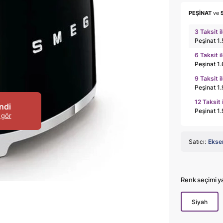
PEŞİNAT
ve
3 Taksit i
Peşinat 1
6 Taksit i
Peşinat 1
9 Taksit i
Peşinat 1
12 Taksit 
ndi
Peşinat 1
 gör
Satıcı:
Ekse
Renk seçimi y
Siyah