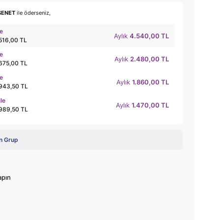
SENET
ile öderseniz,
le
Aylık
4.540,00 TL
.516,00 TL
le
Aylık
2.480,00 TL
.675,00 TL
le
Aylık
1.860,00 TL
.943,50 TL
ile
Aylık
1.470,00 TL
.989,50 TL
n Grup
apın