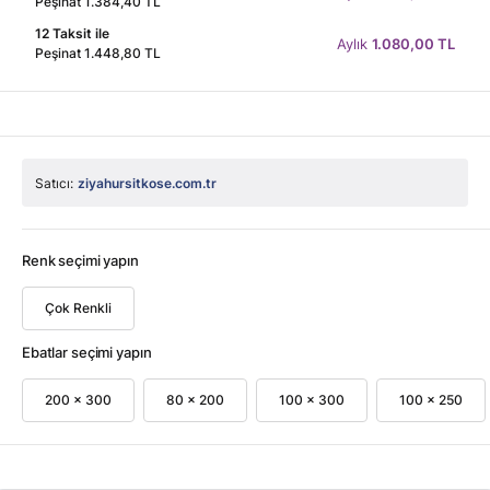
Peşinat 1.384,40 TL
12 Taksit ile
Aylık
1.080,00 TL
Peşinat 1.448,80 TL
Satıcı:
ziyahursitkose.com.tr
Renk seçimi yapın
Çok Renkli
Ebatlar seçimi yapın
200 x 300
80 x 200
100 x 300
100 x 250