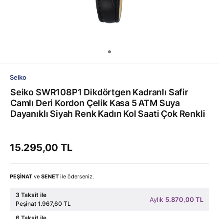
Seiko
Seiko SWR108P1 Dikdörtgen Kadranlı Safir
Camlı Deri Kordon Çelik Kasa 5 ATM Suya
Dayanıklı Siyah Renk Kadın Kol Saati Çok Renkli
15.295,00 TL
PEŞİNAT
ve
SENET
ile öderseniz,
3 Taksit ile
Aylık
5.870,00 TL
Peşinat 1.967,60 TL
6 Taksit ile