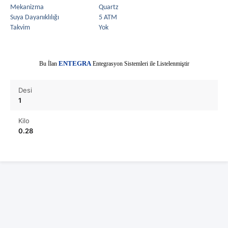
Mekanizma
Quartz
Suya Dayanıklılığı
5 ATM
Takvim
Yok
E
Bu İlan
NTEGRA
Entegrasyon Sistemleri ile Listelenmiştir
Desi
1
Kilo
0.28