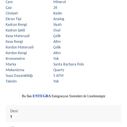
Cam
Mineral
Çap
26
Cinsiyet
Kadın
Ekran Tipi
Analog
Kadran Rengi
Siyah
Kadran Şekli
Oval
Kasa Materyali
Çelik
Kasa Rengi
Altın
Kordon Materyali
Çelik
Kordon Rengi
Altın
Kronometre
Yok
Marka
Santa Barbara Polo
Mekanizma
Quartz
Suya Dayanıklılığı
5 ATM
Takvim
Yok
E
Bu İlan
NTEGRA
Entegrasyon Sistemleri ile Listelenmiştir
Desi
1