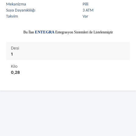
Mekanizma
Pilli
Suya Dayanıklılığı
3 ATM
Takvim
Var
E
Bu İlan
NTEGRA
Entegrasyon Sistemleri ile Listelenmiştir
Desi
1
Kilo
0,28