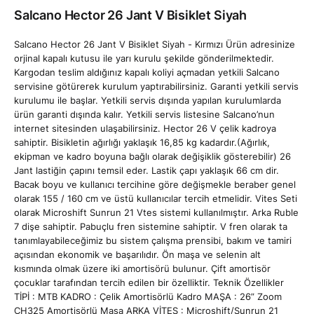
Salcano Hector 26 Jant V Bisiklet Siyah
Salcano Hector 26 Jant V Bisiklet Siyah - Kırmızı Ürün adresinize
orjinal kapalı kutusu ile yarı kurulu şekilde gönderilmektedir.
Kargodan teslim aldığınız kapalı koliyi açmadan yetkili Salcano
servisine götürerek kurulum yaptırabilirsiniz. Garanti yetkili servis
kurulumu ile başlar. Yetkili servis dışında yapılan kurulumlarda
ürün garanti dışında kalır. Yetkili servis listesine Salcano’nun
internet sitesinden ulaşabilirsiniz. Hector 26 V çelik kadroya
sahiptir. Bisikletin ağırlığı yaklaşık 16,85 kg kadardır.(Ağırlık,
ekipman ve kadro boyuna bağlı olarak değişiklik gösterebilir) 26
Jant lastiğin çapını temsil eder. Lastik çapı yaklaşık 66 cm dir.
Bacak boyu ve kullanıcı tercihine göre değişmekle beraber genel
olarak 155 / 160 cm ve üstü kullanıcılar tercih etmelidir. Vites Seti
olarak Microshift Sunrun 21 Vtes sistemi kullanılmıştır. Arka Ruble
7 dişe sahiptir. Pabuçlu fren sistemine sahiptir. V fren olarak ta
tanımlayabileceğimiz bu sistem çalışma prensibi, bakım ve tamiri
açısından ekonomik ve başarılıdır. Ön maşa ve selenin alt
kısmında olmak üzere iki amortisörü bulunur. Çift amortisör
çocuklar tarafından tercih edilen bir özelliktir. Teknik Özellikler
TİPİ : MTB KADRO : Çelik Amortisörlü Kadro MAŞA : 26” Zoom
CH325 Amortisörlü Maşa ARKA VİTES : Microshift/Sunrun 21