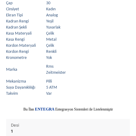
Çap
30
Cinsiyet
Kadın
Ekran Tipi
Analog
Kadran Rengi
Yeşil
Kadran Şekli
Yuvarlak
Kasa Materyali
Çelik
Kasa Rengi
Metal
Kordon Materyali
Çelik
Kordon Rengi
Renkli
Kronometre
Yok
Rms
Marka
Zeitmeister
Mekanizma
Pilli
Suya Dayanıklılığı
5 ATM
Takvim
Var
E
Bu İlan
NTEGRA
Entegrasyon Sistemleri ile Listelenmiştir
Desi
1