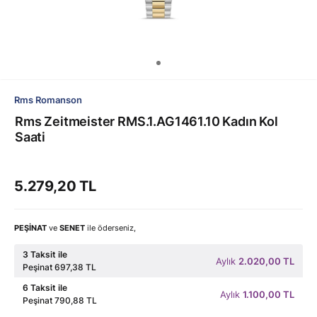
Rms Romanson
Rms Zeitmeister RMS.1.AG1461.10 Kadın Kol
Saati
5.279,20 TL
PEŞİNAT
ve
SENET
ile öderseniz,
3 Taksit ile
Aylık
2.020,00 TL
Peşinat 697,38 TL
6 Taksit ile
Aylık
1.100,00 TL
Peşinat 790,88 TL