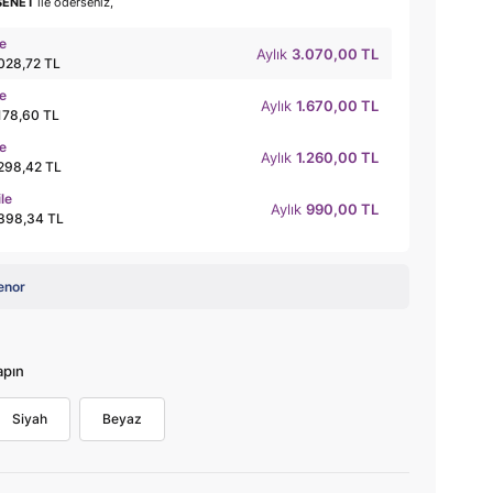
SENET
ile öderseniz,
le
Aylık
3.070,00 TL
.028,72 TL
le
Aylık
1.670,00 TL
.178,60 TL
le
Aylık
1.260,00 TL
.298,42 TL
ile
Aylık
990,00 TL
.398,34 TL
enor
apın
Siyah
Beyaz