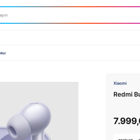
 Mor
Xiaomi
Redmi B
7.999