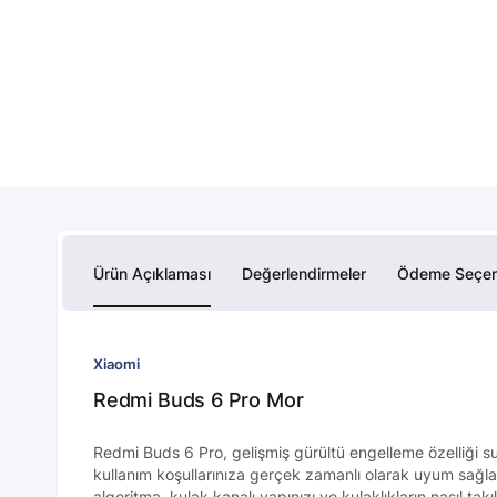
Ürün Açıklaması
Değerlendirmeler
Ödeme Seçen
Xiaomi
Redmi Buds 6 Pro Mor
Redmi Buds 6 Pro, gelişmiş gürültü engelleme özelliği su
kullanım koşullarınıza gerçek zamanlı olarak uyum sağlar
algoritma, kulak kanalı yapınızı ve kulaklıkların nasıl tak