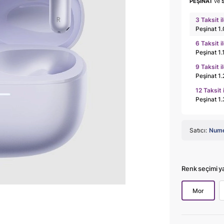
PEŞİNAT
ve
3 Taksit i
Peşinat 1
6 Taksit i
Peşinat 1
9 Taksit i
Peşinat 1
12 Taksit 
Peşinat 1
Satıcı:
Num
Renk seçimi y
Mor