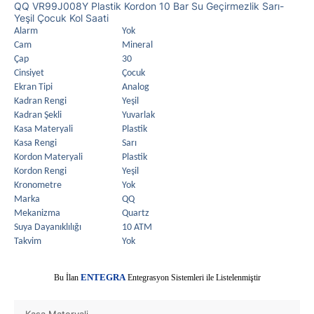
QQ VR99J008Y Plastik Kordon 10 Bar Su Geçirmezlik Sarı-
Yeşil Çocuk Kol Saati
Alarm
Yok
Cam
Mineral
Çap
30
Cinsiyet
Çocuk
Ekran Tipi
Analog
Kadran Rengi
Yeşil
Kadran Şekli
Yuvarlak
Kasa Materyali
Plastik
Kasa Rengi
Sarı
Kordon Materyali
Plastik
Kordon Rengi
Yeşil
Kronometre
Yok
Marka
QQ
Mekanizma
Quartz
Suya Dayanıklılığı
10 ATM
Takvim
Yok
E
Bu İlan
NTEGRA
Entegrasyon Sistemleri ile Listelenmiştir