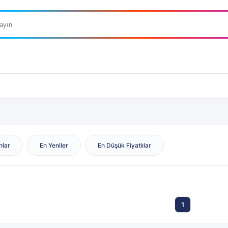
nlar
En Yeniler
En Düşük Fiyatlılar
1