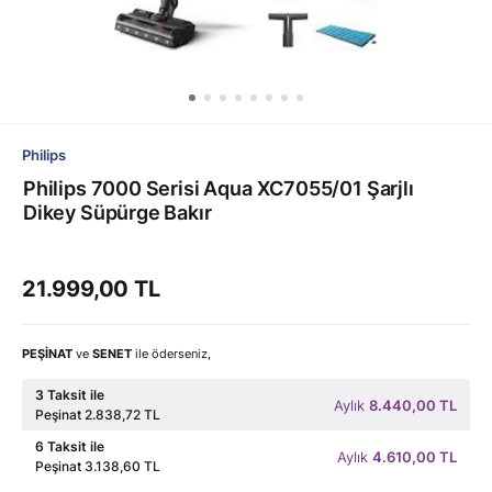
Philips
Philips 7000 Serisi Aqua XC7055/01 Şarjlı
Dikey Süpürge Bakır
21.999,00 TL
PEŞİNAT
ve
SENET
ile öderseniz,
3 Taksit ile
Aylık
8.440,00 TL
Peşinat 2.838,72 TL
6 Taksit ile
Aylık
4.610,00 TL
Peşinat 3.138,60 TL