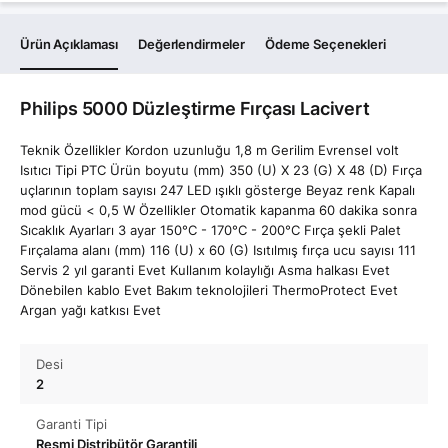
Ürün Açıklaması
Değerlendirmeler
Ödeme Seçenekleri
Philips 5000 Düzleştirme Fırçası Lacivert
Teknik Özellikler Kordon uzunluğu 1,8 m Gerilim Evrensel volt
Isıtıcı Tipi PTC Ürün boyutu (mm) 350 (U) X 23 (G) X 48 (D) Fırça
uçlarının toplam sayısı 247 LED ışıklı gösterge Beyaz renk Kapalı
mod gücü < 0,5 W Özellikler Otomatik kapanma 60 dakika sonra
Sıcaklık Ayarları 3 ayar 150°C - 170°C - 200°C Fırça şekli Palet
Fırçalama alanı (mm) 116 (U) x 60 (G) Isıtılmış fırça ucu sayısı 111
Servis 2 yıl garanti Evet Kullanım kolaylığı Asma halkası Evet
Dönebilen kablo Evet Bakım teknolojileri ThermoProtect Evet
Argan yağı katkısı Evet
Desi
2
Garanti Tipi
Resmi Distribütör Garantili