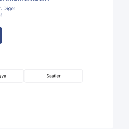
r. Diğer
!
şya
Saatler