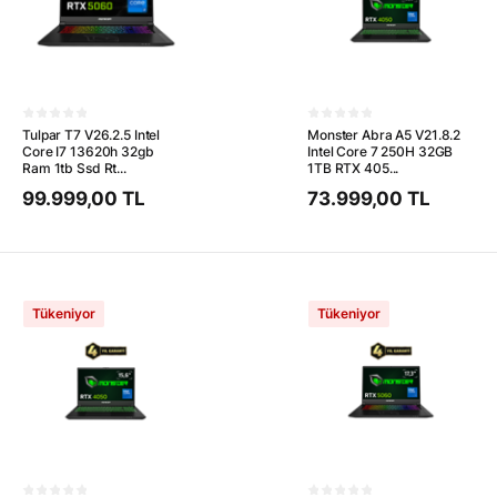
Tulpar T7 V26.2.5 Intel
Monster Abra A5 V21.8.2
Core I7 13620h 32gb
Intel Core 7 250H 32GB
Ram 1tb Ssd Rt...
1TB RTX 405...
99.999,00 TL
73.999,00 TL
Tükeniyor
Tükeniyor