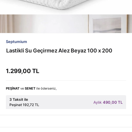
Septumium
Lastikli Su Geçirmez Alez Beyaz 100 x 200
1.299,00 TL
PEŞİNAT
ve
SENET
ile öderseniz,
3 Taksit ile
Aylık
490,00 TL
Peşinat 192,72 TL