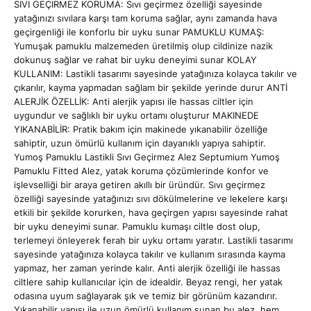
SIVI GEÇIRMEZ KORUMA: Sıvı geçirmez özelliği sayesinde
yatağınızı sıvılara karşı tam koruma sağlar, aynı zamanda hava
geçirgenliği ile konforlu bir uyku sunar PAMUKLU KUMAŞ:
Yumuşak pamuklu malzemeden üretilmiş olup cildinize nazik
dokunuş sağlar ve rahat bir uyku deneyimi sunar KOLAY
KULLANIM: Lastikli tasarımı sayesinde yatağınıza kolayca takılır ve
çıkarılır, kayma yapmadan sağlam bir şekilde yerinde durur ANTİ
ALERJİK ÖZELLİK: Anti alerjik yapısı ile hassas ciltler için
uygundur ve sağlıklı bir uyku ortamı oluşturur MAKINEDE
YIKANABİLİR: Pratik bakım için makinede yıkanabilir özelliğe
sahiptir, uzun ömürlü kullanım için dayanıklı yapıya sahiptir.
Yumoş Pamuklu Lastikli Sıvı Geçirmez Alez Septumium Yumoş
Pamuklu Fitted Alez, yatak koruma çözümlerinde konfor ve
işlevselliği bir araya getiren akıllı bir üründür. Sıvı geçirmez
özelliği sayesinde yatağınızı sıvı dökülmelerine ve lekelere karşı
etkili bir şekilde korurken, hava geçirgen yapısı sayesinde rahat
bir uyku deneyimi sunar. Pamuklu kumaşı ciltle dost olup,
terlemeyi önleyerek ferah bir uyku ortamı yaratır. Lastikli tasarımı
sayesinde yatağınıza kolayca takılır ve kullanım sırasında kayma
yapmaz, her zaman yerinde kalır. Anti alerjik özelliği ile hassas
ciltlere sahip kullanıcılar için de idealdir. Beyaz rengi, her yatak
odasına uyum sağlayarak şık ve temiz bir görünüm kazandırır.
Yıkanabilir yapısı ile uzun ömürlü kullanım sunan bu alez, hem