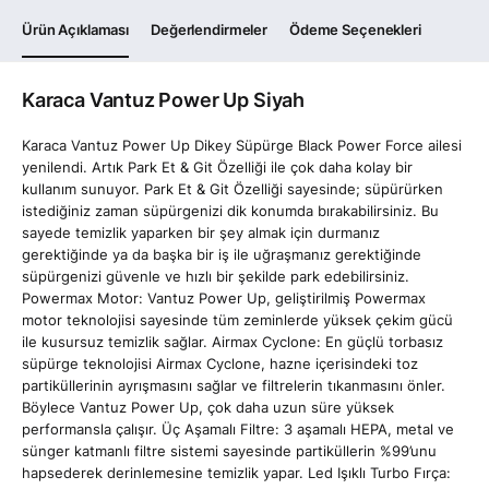
Ürün Açıklaması
Değerlendirmeler
Ödeme Seçenekleri
Karaca Vantuz Power Up Siyah
Karaca Vantuz Power Up Dikey Süpürge Black Power Force ailesi
yenilendi. Artık Park Et & Git Özelliği ile çok daha kolay bir
kullanım sunuyor. Park Et & Git Özelliği sayesinde; süpürürken
istediğiniz zaman süpürgenizi dik konumda bırakabilirsiniz. Bu
sayede temizlik yaparken bir şey almak için durmanız
gerektiğinde ya da başka bir iş ile uğraşmanız gerektiğinde
süpürgenizi güvenle ve hızlı bir şekilde park edebilirsiniz.
Powermax Motor: Vantuz Power Up, geliştirilmiş Powermax
motor teknolojisi sayesinde tüm zeminlerde yüksek çekim gücü
ile kusursuz temizlik sağlar. Airmax Cyclone: En güçlü torbasız
süpürge teknolojisi Airmax Cyclone, hazne içerisindeki toz
partiküllerinin ayrışmasını sağlar ve filtrelerin tıkanmasını önler.
Böylece Vantuz Power Up, çok daha uzun süre yüksek
performansla çalışır. Üç Aşamalı Filtre: 3 aşamalı HEPA, metal ve
sünger katmanlı filtre sistemi sayesinde partiküllerin %99’unu
hapsederek derinlemesine temizlik yapar. Led Işıklı Turbo Fırça: