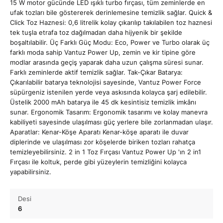
15 W motor gücünde LED ışıklı turbo fırçası, tüm zeminlerde en
ufak tozları bile göstererek derinlemesine temizlik sağlar. Quick &
Click Toz Haznesi: 0,6 litrelik kolay çıkarılıp takılabilen toz haznesi
tek tuşla etrafa toz dağılmadan daha hijyenik bir şekilde
boşaltılabilir. Üç Farklı Güç Modu: Eco, Power ve Turbo olarak üç
farklı moda sahip Vantuz Power Up, zemin ve kir tipine göre
modlar arasında geçiş yaparak daha uzun çalışma süresi sunar.
Farklı zeminlerde aktif temizlik sağlar. Tak-Çıkar Batarya:
Çıkarılabilir batarya teknolojisi sayesinde, Vantuz Power Force
süpürgeniz istenilen yerde veya askısında kolayca şarj edilebilir.
Üstelik 2000 mAh batarya ile 45 dk kesintisiz temizlik imkânı
sunar. Ergonomik Tasarım: Ergonomik tasarımı ve kolay manevra
kabiliyeti sayesinde ulaşılması güç yerlere bile zorlanmadan ulaşır.
Aparatlar: Kenar-Köşe Aparatı Kenar-köşe aparatı ile duvar
diplerinde ve ulaşılması zor köşelerde biriken tozları rahatça
temizleyebilirsiniz. 2 in 1 Toz Fırçası Vantuz Power Up 'ın 2 in1
Fırçası ile koltuk, perde gibi yüzeylerin temizliğini kolayca
yapabilirsiniz.
Desi
6