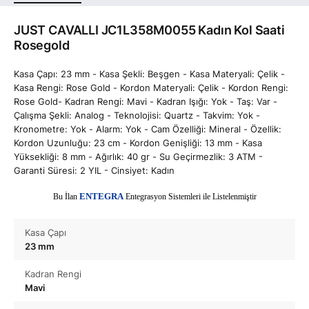
JUST CAVALLI JC1L358M0055 Kadın Kol Saati
Rosegold
Kasa Çapı: 23 mm - Kasa Şekli: Beşgen - Kasa Materyali: Çelik -
Kasa Rengi: Rose Gold - Kordon Materyali: Çelik - Kordon Rengi:
Rose Gold- Kadran Rengi: Mavi - Kadran Işığı: Yok - Taş: Var -
Çalışma Şekli: Analog - Teknolojisi: Quartz - Takvim: Yok -
Kronometre: Yok - Alarm: Yok - Cam Özelliği: Mineral - Özellik:
Kordon Uzunluğu: 23 cm - Kordon Genişliği: 13 mm - Kasa
Yüksekliği: 8 mm - Ağırlık: 40 gr - Su Geçirmezlik: 3 ATM -
Garanti Süresi: 2 YIL - Cinsiyet: Kadın
E
Bu İlan
NTEGRA
Entegrasyon Sistemleri ile Listelenmiştir
Kasa Çapı
23 mm
Kadran Rengi
Mavi