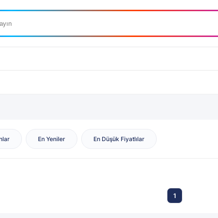
nlar
En Yeniler
En Düşük Fiyatlılar
1