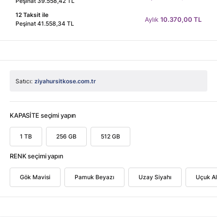
Peşinat 39.558,42 TL
12 Taksit ile
Aylık
10.370,00 TL
Peşinat 41.558,34 TL
Satıcı:
ziyahursitkose.com.tr
KAPASİTE seçimi yapın
1 TB
256 GB
512 GB
RENK seçimi yapın
Gök Mavisi
Pamuk Beyazı
Uzay Siyahı
Uçuk Al