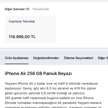
Diğer Satıcılar (1)
Tümünü Gör
CepHane Teknoloji
118.999,00 TL
Ürün Açıklaması
Değerlendirmeler
Ödeme Seçenekleri
Diğer S
iPhone Air 256 GB Pamuk Beyazı
Yepyeni iPhone Air o kadar ince ve hafif ki elinizde neredeyse
kayboluyor. Geniş, göz alıcı 6.5 inç ekranı4 ve A19 Pro çipten
gelen gücünün yanında 5,6 mm’lik inceliği ve yalnızca
165 gramlık hafif tasarımıyla bugüne kadarki en ince iPhone.
Elinizde tutmadan inanmayacağınız bir paradoks.Yepyeni kamera
sistemiyle muhteşem selfie’ler çekebiliyor, inanılmaz portreler ve