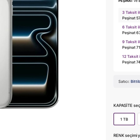
PEŞİNAT
ve
3 Taksit i
Peşinat 5
6 Taksit i
Peşinat 6
9 Taksit i
Peşinat 7
12 Taksit 
Peşinat 7
Satıcı:
Bitti
KAPASİTE seçi
1 TB
RENK seçimi y