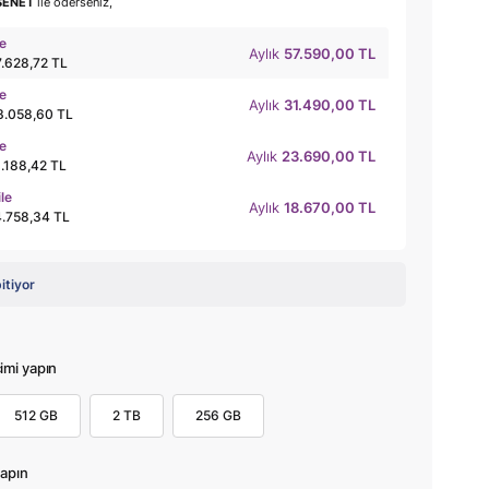
SENET
ile öderseniz,
le
Aylık
57.590,00 TL
7.628,72 TL
le
Aylık
31.490,00 TL
3.058,60 TL
le
Aylık
23.690,00 TL
1.188,42 TL
ile
Aylık
18.670,00 TL
4.758,34 TL
bitiyor
mi yapın
512 GB
2 TB
256 GB
apın