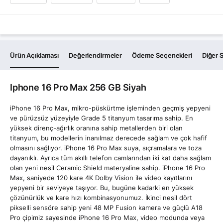
Ürün Açıklaması
Değerlendirmeler
Ödeme Seçenekleri
Diğer S
Iphone 16 Pro Max 256 GB Siyah
iPhone 16 Pro Max, mikro-püskürtme işleminden geçmiş yepyeni
ve pürüzsüz yüzeyiyle Grade 5 titanyum tasarıma sahip. En
yüksek direnç-ağırlık oranına sahip metallerden biri olan
titanyum, bu modellerin inanılmaz derecede sağlam ve çok hafif
olmasını sağlıyor. iPhone 16 Pro Max suya, sıçramalara ve toza
dayanıklı. Ayrıca tüm akıllı telefon camlarından iki kat daha sağlam
olan yeni nesil Ceramic Shield materyaline sahip. iPhone 16 Pro
Max, saniyede 120 kare 4K Dolby Vision ile video kayıtlarını
yepyeni bir seviyeye taşıyor. Bu, bugüne kadarki en yüksek
çözünürlük ve kare hızı kombinasyonumuz. İkinci nesil dört
pikselli sensöre sahip yeni 48 MP Fusion kamera ve güçlü A18
Pro çipimiz sayesinde iPhone 16 Pro Max, video modunda veya