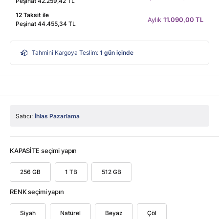
Peşinat 42.259,42 TL
12 Taksit ile
Aylık
11.090,00 TL
Peşinat 44.455,34 TL
Tahmini Kargoya Teslim:
1
gün içinde
Satıcı:
İhlas Pazarlama
KAPASİTE seçimi yapın
256 GB
1 TB
512 GB
RENK seçimi yapın
Siyah
Natürel
Beyaz
Çöl