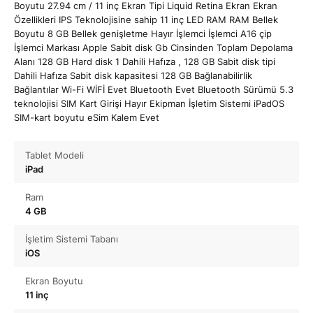
Boyutu 27.94 cm / 11 inç Ekran Tipi Liquid Retina Ekran Ekran
Özellikleri IPS Teknolojisine sahip 11 inç LED RAM RAM Bellek
Boyutu 8 GB Bellek genişletme Hayır İşlemci İşlemci A16 çip
İşlemci Markası Apple Sabit disk Gb Cinsinden Toplam Depolama
Alanı 128 GB Hard disk 1 Dahili Hafıza , 128 GB Sabit disk tipi
Dahili Hafıza Sabit disk kapasitesi 128 GB Bağlanabilirlik
Bağlantılar Wi-Fi WİFİ Evet Bluetooth Evet Bluetooth Sürümü 5.3
teknolojisi SIM Kart Girişi Hayır Ekipman İşletim Sistemi iPadOS
SIM-kart boyutu eSim Kalem Evet
Tablet Modeli
iPad
Ram
4 GB
İşletim Sistemi Tabanı
iOS
Ekran Boyutu
11 inç