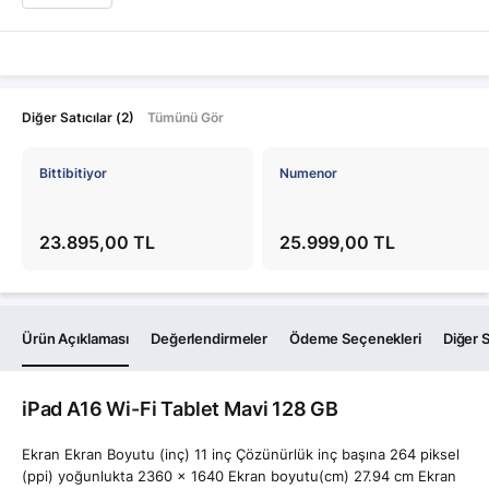
Diğer Satıcılar (2)
Tümünü Gör
Bittibitiyor
Numenor
23.895,00 TL
25.999,00 TL
Ürün Açıklaması
Değerlendirmeler
Ödeme Seçenekleri
Diğer S
iPad A16 Wi-Fi Tablet Mavi 128 GB
Ekran Ekran Boyutu (inç) 11 inç Çözünürlük inç başına 264 piksel
(ppi) yoğunlukta 2360 x 1640 Ekran boyutu(cm) 27.94 cm Ekran