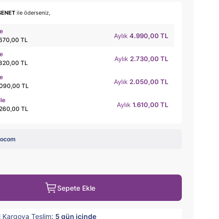
SENET
ile öderseniz,
le
Aylık
4.990,00 TL
.670,00 TL
le
Aylık
2.730,00 TL
.820,00 TL
le
Aylık
2.050,00 TL
.090,00 TL
ile
Aylık
1.610,00 TL
.260,00 TL
rocom
Sepete Ekle
i Kargoya Teslim:
5
gün içinde