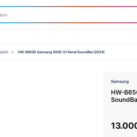
siyon
HW-B650D Samsung 650D 3.1 Kanal SoundBar (2024)
Samsung
HW-B650
SoundBa
13.00