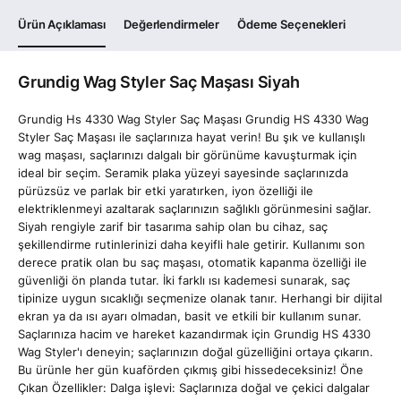
Ürün Açıklaması
Değerlendirmeler
Ödeme Seçenekleri
Grundig Wag Styler Saç Maşası Siyah
Grundig Hs 4330 Wag Styler Saç Maşası Grundig HS 4330 Wag
Styler Saç Maşası ile saçlarınıza hayat verin! Bu şık ve kullanışlı
wag maşası, saçlarınızı dalgalı bir görünüme kavuşturmak için
ideal bir seçim. Seramik plaka yüzeyi sayesinde saçlarınızda
pürüzsüz ve parlak bir etki yaratırken, iyon özelliği ile
elektriklenmeyi azaltarak saçlarınızın sağlıklı görünmesini sağlar.
Siyah rengiyle zarif bir tasarıma sahip olan bu cihaz, saç
şekillendirme rutinlerinizi daha keyifli hale getirir. Kullanımı son
derece pratik olan bu saç maşası, otomatik kapanma özelliği ile
güvenliği ön planda tutar. İki farklı ısı kademesi sunarak, saç
tipinize uygun sıcaklığı seçmenize olanak tanır. Herhangi bir dijital
ekran ya da ısı ayarı olmadan, basit ve etkili bir kullanım sunar.
Saçlarınıza hacim ve hareket kazandırmak için Grundig HS 4330
Wag Styler'ı deneyin; saçlarınızın doğal güzelliğini ortaya çıkarın.
Bu ürünle her gün kuaförden çıkmış gibi hissedeceksiniz! Öne
Çıkan Özellikler: Dalga işlevi: Saçlarınıza doğal ve çekici dalgalar