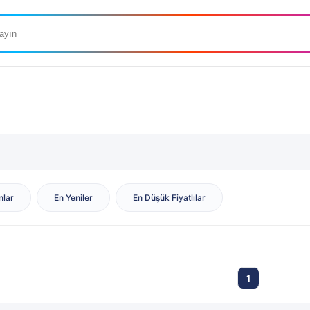
nlar
En Yeniler
En Düşük Fiyatlılar
1