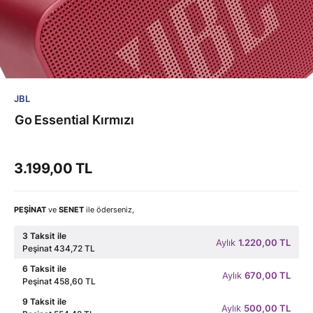
JBL
Go Essential Kırmızı
3.199,00 TL
PEŞİNAT
ve
SENET
ile öderseniz,
3 Taksit ile
Aylık
1.220,00 TL
Peşinat 434,72 TL
6 Taksit ile
Aylık
670,00 TL
Peşinat 458,60 TL
9 Taksit ile
Aylık
500,00 TL