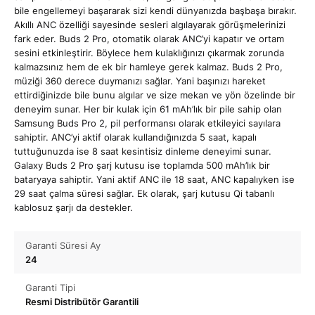
bile engellemeyi başararak sizi kendi dünyanızda başbaşa bırakır.
Akıllı ANC özelliği sayesinde sesleri algılayarak görüşmelerinizi
fark eder. Buds 2 Pro, otomatik olarak ANC’yi kapatır ve ortam
sesini etkinleştirir. Böylece hem kulaklığınızı çıkarmak zorunda
kalmazsınız hem de ek bir hamleye gerek kalmaz. Buds 2 Pro,
müziği 360 derece duymanızı sağlar. Yani başınızı hareket
ettirdiğinizde bile bunu algılar ve size mekan ve yön özelinde bir
deneyim sunar. Her bir kulak için 61 mAh’lık bir pile sahip olan
Samsung Buds Pro 2, pil performansı olarak etkileyici sayılara
sahiptir. ANC’yi aktif olarak kullandığınızda 5 saat, kapalı
tuttuğunuzda ise 8 saat kesintisiz dinleme deneyimi sunar.
Galaxy Buds 2 Pro şarj kutusu ise toplamda 500 mAh’lık bir
bataryaya sahiptir. Yani aktif ANC ile 18 saat, ANC kapalıyken ise
29 saat çalma süresi sağlar. Ek olarak, şarj kutusu Qi tabanlı
kablosuz şarjı da destekler.
Garanti Süresi Ay
24
Garanti Tipi
Resmi Distribütör Garantili