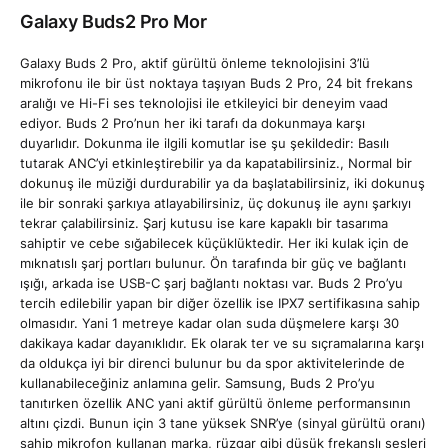
Galaxy Buds2 Pro Mor
Galaxy Buds 2 Pro, aktif gürültü önleme teknolojisini 3’lü
mikrofonu ile bir üst noktaya taşıyan Buds 2 Pro, 24 bit frekans
aralığı ve Hi-Fi ses teknolojisi ile etkileyici bir deneyim vaad
ediyor. Buds 2 Pro’nun her iki tarafı da dokunmaya karşı
duyarlıdır. Dokunma ile ilgili komutlar ise şu şekildedir: Basılı
tutarak ANC’yi etkinleştirebilir ya da kapatabilirsiniz., Normal bir
dokunuş ile müziği durdurabilir ya da başlatabilirsiniz, iki dokunuş
ile bir sonraki şarkıya atlayabilirsiniz, üç dokunuş ile aynı şarkıyı
tekrar çalabilirsiniz. Şarj kutusu ise kare kapaklı bir tasarıma
sahiptir ve cebe sığabilecek küçüklüktedir. Her iki kulak için de
mıknatıslı şarj portları bulunur. Ön tarafında bir güç ve bağlantı
ışığı, arkada ise USB-C şarj bağlantı noktası var. Buds 2 Pro’yu
tercih edilebilir yapan bir diğer özellik ise IPX7 sertifikasına sahip
olmasıdır. Yani 1 metreye kadar olan suda düşmelere karşı 30
dakikaya kadar dayanıklıdır. Ek olarak ter ve su sıçramalarına karşı
da oldukça iyi bir direnci bulunur bu da spor aktivitelerinde de
kullanabileceğiniz anlamına gelir. Samsung, Buds 2 Pro’yu
tanıtırken özellik ANC yani aktif gürültü önleme performansının
altını çizdi. Bunun için 3 tane yüksek SNR’ye (sinyal gürültü oranı)
sahip mikrofon kullanan marka, rüzgar gibi düşük frekanslı sesleri